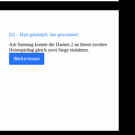
Allgemein
,
Damen 1
,
Damen 2
D2 – Hart gekämpft, fair gewonnen!
Am Samstag konnte die Damen 2 an ihrem zweiten
Heimspieltag gleich zwei Siege einfahren.
Weiterlesen
D2
–
Thorsten
13. Februar 2017
Hart
gekämpft,
fair
gewonnen!