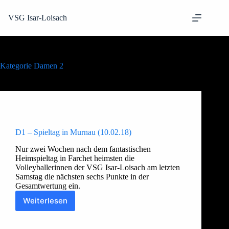
Zum
Inhalt
VSG Isar-Loisach
springen
Kategorie
Damen 2
Allgemein
,
Damen 2
D1 – Spieltag in Murnau (10.02.18)
Nur zwei Wochen nach dem fantastischen
Heimspieltag in Farchet heimsten die
Volleyballerinnen der VSG Isar-Loisach am letzten
Samstag die nächsten sechs Punkte in der
Gesamtwertung ein.
Weiterlesen
D1
–
Thorsten
16. Februar 2018
Spieltag