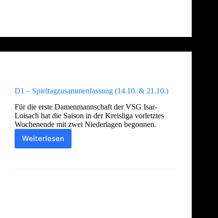
Allgemein
,
Damen 2
D1 – Spieltagzusammenfassung (14.10. & 21.10.)
Für die erste Damenmannschaft der VSG Isar-
Loisach hat die Saison in der Kreisliga vorletztes
Wochenende mit zwei Niederlagen begonnen.
Weiterlesen
D1
–
Thorsten
25. Oktober 2017
Spieltagzusammenfassung
(14.10.
&
21.10.)