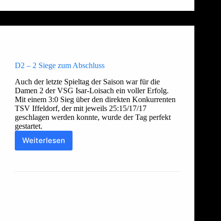
Allgemein
,
Damen 1
,
Damen 2
D2 – 2 Siege zum Abschluss
Auch der letzte Spieltag der Saison war für die
Damen 2 der VSG Isar-Loisach ein voller Erfolg.
Mit einem 3:0 Sieg über den direkten Konkurrenten
TSV Iffeldorf, der mit jeweils 25:15/17/17
geschlagen werden konnte, wurde der Tag perfekt
gestartet.
Weiterlesen
D2
–
Thorsten
14. März 2017
2
Siege
zum
Abschluss