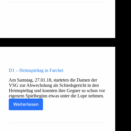
in
Murnau
(10.02.18)
Allgemein
,
Damen 2
D1 – Heimspieltag in Farchet
Am Samstag, 27.01.18, starteten die Damen der
VSG zur Abwechslung als Schiedsgericht in den
Heimspieltag und konnten ihre Gegner so schon vor
eigenem Spielbeginn etwas unter die Lupe nehmen.
Weiterlesen
D1
–
Thorsten
1. Februar 2018
Heimspieltag
in
Farchet