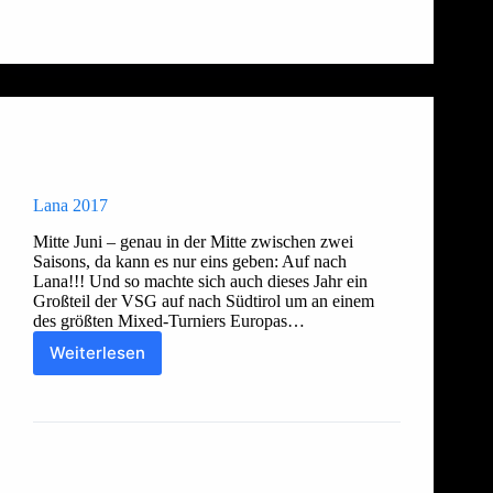
Allgemein
,
Damen 1
,
Damen 2
,
Herren 1
,
Herren 2
Lana 2017
Mitte Juni – genau in der Mitte zwischen zwei
Saisons, da kann es nur eins geben: Auf nach
Lana!!! Und so machte sich auch dieses Jahr ein
Großteil der VSG auf nach Südtirol um an einem
des größten Mixed-Turniers Europas…
Weiterlesen
Lana
2017
Thorsten
14. Juni 2017