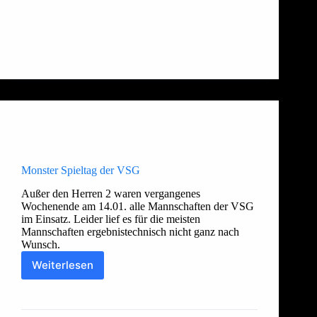
Allgemein
,
Damen 2
,
Herren 1
,
Herren 2
,
Jugend
Monster Spieltag der VSG
Außer den Herren 2 waren vergangenes
Wochenende am 14.01. alle Mannschaften der VSG
im Einsatz. Leider lief es für die meisten
Mannschaften ergebnistechnisch nicht ganz nach
Wunsch.
Weiterlesen
Monster
Spieltag
Thorsten
16. Januar 2018
der
VSG