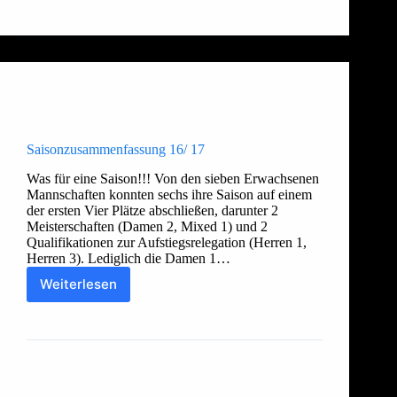
Allgemein
,
Damen 1
,
Damen 2
,
Freizeit
,
Herren 1
,
Herren 2
,
Herren 3
,
Jugend
Saisonzusammenfassung 16/ 17
Was für eine Saison!!! Von den sieben Erwachsenen
Mannschaften konnten sechs ihre Saison auf einem
der ersten Vier Plätze abschließen, darunter 2
Meisterschaften (Damen 2, Mixed 1) und 2
Qualifikationen zur Aufstiegsrelegation (Herren 1,
Herren 3). Lediglich die Damen 1…
Weiterlesen
Saisonzusammenfassung
16/
Thorsten
18. Mai 2017
17