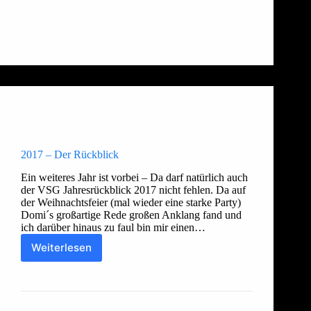
Allgemein
,
Damen 2
,
Freizeit
,
Herren 1
,
Herren 2
,
Herren 3
,
Jugend
2017 – Der Rückblick
Ein weiteres Jahr ist vorbei – Da darf natürlich auch
der VSG Jahresrückblick 2017 nicht fehlen. Da auf
der Weihnachtsfeier (mal wieder eine starke Party)
Domi´s großartige Rede großen Anklang fand und
ich darüber hinaus zu faul bin mir einen…
Weiterlesen
2017
–
Thorsten
4. Januar 2018
Der
Rückblick