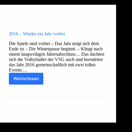
Allgemein
,
Damen 1
,
Damen 2
,
Freizeit
,
Herren 1
,
Herren 2
,
Herren 3
,
Jugend
2016 – Wieder ein Jahr vorbei
Die Spiele sind vorbei – Das Jahr neigt sich dem
Ende zu – Die Winterpause beginnt. – Klingt nach
einem langweiligen Jahresabschluss… Das dachten
sich die Volleyballer der VSG auch und beendeten
das Jahr 2016 gemeinschaftlich mit zwei tollen
Events:…
Weiterlesen
2016
–
Thorsten
25. Dezember 2016
Wieder
ein
Jahr
vorbei