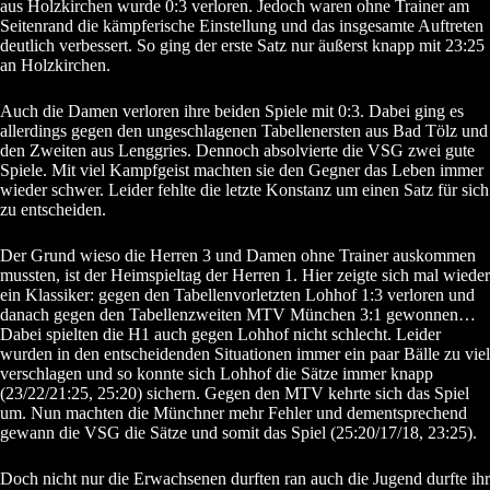
aus Holzkirchen wurde 0:3 verloren. Jedoch waren ohne Trainer am
Seitenrand die kämpferische Einstellung und das insgesamte Auftreten
deutlich verbessert. So ging der erste Satz nur äußerst knapp mit 23:25
an Holzkirchen.
Auch die Damen verloren ihre beiden Spiele mit 0:3. Dabei ging es
allerdings gegen den ungeschlagenen Tabellenersten aus Bad Tölz und
den Zweiten aus Lenggries. Dennoch absolvierte die VSG zwei gute
Spiele. Mit viel Kampfgeist machten sie den Gegner das Leben immer
wieder schwer. Leider fehlte die letzte Konstanz um einen Satz für sich
zu entscheiden.
Der Grund wieso die Herren 3 und Damen ohne Trainer auskommen
mussten, ist der Heimspieltag der Herren 1. Hier zeigte sich mal wieder
ein Klassiker: gegen den Tabellenvorletzten Lohhof 1:3 verloren und
danach gegen den Tabellenzweiten MTV München 3:1 gewonnen…
Dabei spielten die H1 auch gegen Lohhof nicht schlecht. Leider
wurden in den entscheidenden Situationen immer ein paar Bälle zu viel
verschlagen und so konnte sich Lohhof die Sätze immer knapp
(23/22/21:25, 25:20) sichern. Gegen den MTV kehrte sich das Spiel
um. Nun machten die Münchner mehr Fehler und dementsprechend
gewann die VSG die Sätze und somit das Spiel (25:20/17/18, 23:25).
Doch nicht nur die Erwachsenen durften ran auch die Jugend durfte ihr