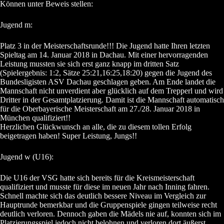
Können unter Beweis stellen:
Jugend m:
Platz 3 in der Meisterschaftsrunde!!! Die Jugend hatte Ihren letzten
Spieltag am 14. Januar 2018 in Dachau. Mit einer hervorragenden
Leistung mussten sie sich erst ganz knapp im dritten Satz
(Spielergebnis: 1:2, Sätze 25:21,16:25,18:20) gegen die Jugend des
Bundesligisten ASV Dachau geschlagen geben. Am Ende landet die
Mannschaft nicht unverdient aber glücklich auf dem Trepperl und wird
Dritter in der Gesamtplatzierung. Damit ist die Mannschaft automatisch
für die Oberbayerische Meisterschaft am 27./28. Januar 2018 in
München qualifiziert!!
Herzlichen Glückwunsch an alle, die zu diesem tollen Erfolg
beigetragen haben! Super Leistung, Jungs!!
Jugend w (U16):
Die U16 der VSG hatte sich bereits für die Kreismeisterschaft
qualifiziert und musste für diese im neuen Jahr nach Inning fahren.
Schnell machte sich das deutlich bessere Niveau im Vergleich zur
Hauptrunde bemerkbar und die Gruppenspiele gingen teilweise recht
deutlich verloren. Dennoch gaben die Mädels nie auf, konnten sich im
Platzierungsspiel jedoch nicht belohnen und verloren dort äußerst