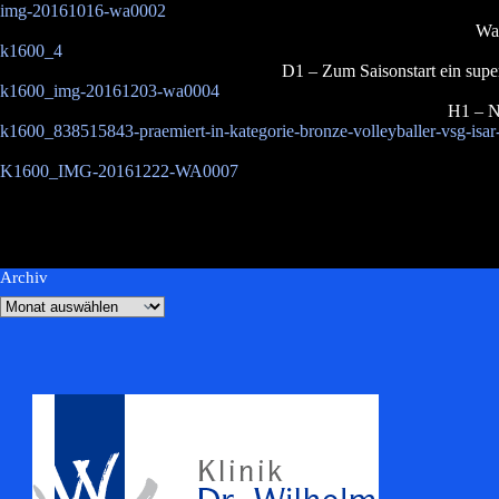
img-20161016-wa0002
War
k1600_4
D1 – Zum Saisonstart ein supe
k1600_img-20161203-wa0004
H1 – N
k1600_838515843-praemiert-in-kategorie-bronze-volleyballer-vsg-isar-
K1600_IMG-20161222-WA0007
Archiv