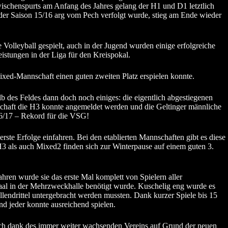
wischenspurts am Anfang des Jahres gelang der H1 und D1 letztlich
 der Saison 15/16 arg vom Pech verfolgt wurde, stieg am Ende wieder
olleyball gespielt, auch in der Jugend wurden einige erfolgreiche
istungen in der Liga für den Kreispokal.
Mixed-Mannschaft einen guten zweiten Platz erspielen konnte.
b des Feldes dann doch noch einiges: die eigentlich abgestiegenen
schaft die H3 konnte angemeldet werden und die Geltinger männliche
6/17 – Rekord für die VSG!
ste Erfolge einfahren. Bei den etablierten Mannschaften gibt es diese
 als auch Mixed2 finden sich zur Winterpause auf einem guten 3.
hren wurde sie das erste Mal komplett von Spielern aller
Saal in der Mehrzweckhalle benötigt wurde. Kuschelig eng wurde es
llendrittel untergebracht werden mussten. Dank kurzer Spiele bis 15
d jeder konnte ausreichend spielen.
auch dank des immer weiter wachsenden Vereins auf Grund der neuen