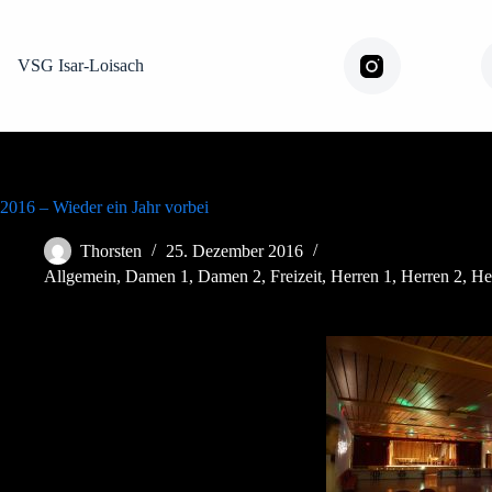
Zum
Inhalt
springen
VSG Isar-Loisach
Instagram
2016 – Wieder ein Jahr vorbei
Thorsten
25. Dezember 2016
Allgemein
,
Damen 1
,
Damen 2
,
Freizeit
,
Herren 1
,
Herren 2
,
He