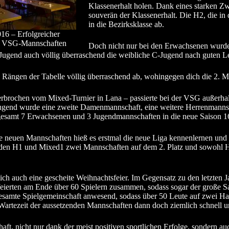
Klassenerhalt holen. Dank eines starken Z
souverän der Klassenerhalt. Die H2, die in
in die Bezirksklasse ab.
16 – Erfolgreicher
er VSG-Mannschaften
Doch nicht nur bei den Erwachsenen wurde V
-Jugend auch völlig überraschend die weibliche C-Jugend nach guten Le
en Rängen der Tabelle völlig überraschend ab, wohingegen dich die 2. 
terbrochen vom Mixed-Turnier in Lana – passierte bei der VSG außerhal
A-Jugend wurde eine zweite Damenmannschaft, eine weitere Herrenmann
sgesamt 7 Erwachsenen und 3 Jugendmannschaften in die neue Saison 1
e neuen Mannschaften hieß es erstmal die neue Liga kennenlernen und er
 den H1 und Mixed1 zwei Mannschaften auf dem 2. Platz und sowohl H3
h auch eine gescheite Weihnachtsfeier. Im Gegensatz zu den letzten Ja
 feierten am Ende über 60 Spielern zusammen, sodass sogar der große 
 gesamte Spielgemeinschaft anwesend, sodass über 50 Leute auf zwei Ha
artezeit der aussetzenden Mannschaften dann doch ziemlich schnell un
ft, nicht nur dank der meist positiven sportlichen Erfolge, sondern 