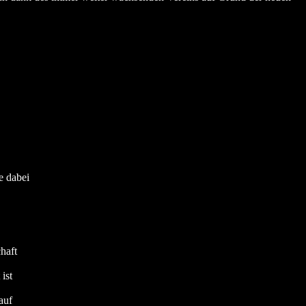
e dabei
haft
ist
auf