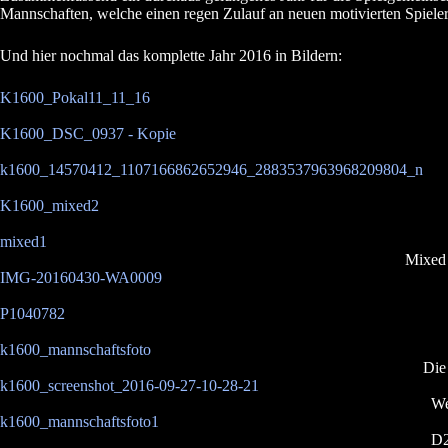
Mannschaften, welche einen regen Zulauf an neuen motivierten Spieler
Und hier nochmal das komplette Jahr 2016 in Bildern:
K1600_Pokal11_11_16
K1600_DSC_0937 - Kopie
k1600_14570412_1107166862652946_2883537963968209804_n
K1600_mixed2
mixed1
Mixed 
IMG-20160430-WA0009
P1040782
k1600_mannschaftsfoto
Die
k1600_screenshot_2016-09-27-10-28-21
We
k1600_mannschaftsfoto1
D2