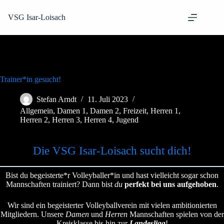
Zum
Inhalt
VSG Isar-Loisach
springen
Trainer*in gesucht!
Stefan Arndt
11. Juli 2023
Allgemein
,
Damen 1
,
Damen 2
,
Freizeit
,
Herren 1
,
Herren 2
,
Herren 3
,
Herren 4
,
Jugend
Die VSG Isar-Loisach sucht dich!
Bist du begeisterte*r Volleyballer*in und hast vielleicht sogar schon
Mannschaften trainiert? Dann bist
du
perfekt bei uns aufgehoben
.
Wir sind ein begeisterter Volleyballverein mit vielen ambitionierten
Mitgliedern. Unsere
Damen
und
Herren
Mannschaften spielen von der
Kreisklasse bis hin zur
Landesliga
!