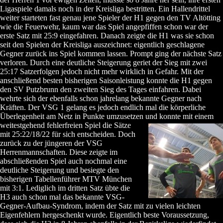
Ligaspiele damals noch in der Kreisliga bestritten. Ein Hallendrittel
weiter starteten fast genau jene Spieler der H1 gegen den TV Altötting
wie die Feuerwehr, kaum war das Spiel angepfiffen schon war der
erste Satz mit 25:9 eingefahren. Danach zeigte die H1 was sie schon
seit den Spielen der Kreisliga auszeichnet: eigentlich geschlagene
Gegner zurück ins Spiel kommen lassen. Prompt ging der nächste Satz
verloren. Durch eine deutliche Steigerung geriet der Sieg mit zwei
25:17 Satzerfolgen jedoch nicht mehr wirklich in Gefahr. Mit der
anschließend besten bisherigen Saisonleistung konnte die H1 gegen
den SV Putzbrunn den zweiten Sieg des Tages einfahren. Dabei
wehrte sich der ebenfalls schon jahrelang bekannte Gegner nach
Kräften. Der VSG 1 gelang es jedoch endlich mal die körperliche
Überlegenheit am Netz in Punkte umzusetzen und konnte
mit einem
weitestgehend fehlerfreien Spiel die Sätze
mit 25:22/18/22 für sich entscheiden. Doch
zurück zu der jüngeren der VSG
Herrenmannschaften. Diese zeigte im
abschließenden Spiel auch nochmal eine
deutliche Steigerung und besiegte den
bisherigen Tabellenführer MTV München
mit 3:1. Lediglich im dritten Satz übte die
H3 auch schon mal das bekannte VSG-
Gegner-Aufbau-Syndrom, indem der Satz mit zu vielen leichten
Eigenfehlern hergeschenkt wurde. Eigentlich beste Voraussetzung,