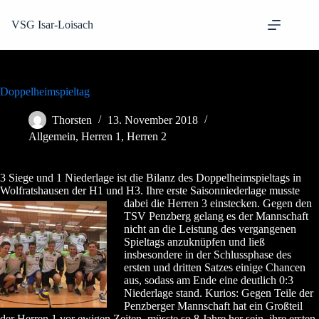
Zum
Inhalt
VSG Isar-Loisach
springen
Doppelheimspieltag
Thorsten
13. November 2018
Allgemein
,
Herren 1
,
Herren 2
3 Siege und 1 Niederlage ist die Bilanz des Doppelheimspieltags in
Wolfratshausen der H1 und H3. Ihre erste Saisonniederlage musste
dabei die Herren 3 einstecken.
Gegen den
TSV Penzberg gelang es der Mannschaft
nicht an die Leistung des vergangenen
Spieltags anzuknüpfen und ließ
insbesondere in der Schlussphase des
ersten und dritten Satzes einige Chancen
aus, sodass am Ende eine deutlich 0:3
Niederlage stand. Kurios: Gegen Teile der
Penzberger Mannschaft hat ein Großteil
der Herren 1 vor ewigen Zeiten, müsste so 8 Jahre her sein, ihre ersten