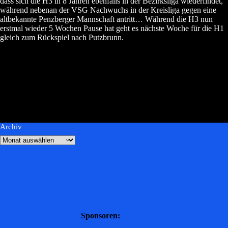
dass sich die H3 in 8 Jahren ebenfalls in der Bezirksliga wiederfindet,
während nebenan der VSG Nachwuchs in der Kreisliga gegen eine
altbekannte Penzberger Mannschaft antritt… Während die H3 nun
erstmal wieder 5 Wochen Pause hat geht es nächste Woche für die H1
gleich zum Rückspiel nach Putzbrunn.
Archiv
Sponsoren: