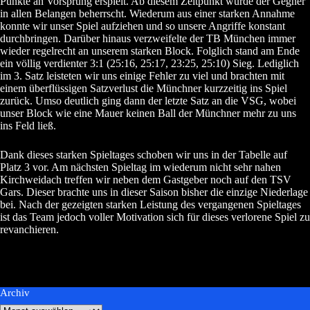
Punkte an Vorsprung erspielt. Ab diesem Zeitpunkt wurde der Gegner
in allen Belangen beherrscht. Wiederum aus einer starken Annahme
konnte wir unser Spiel aufziehen und so unsere Angriffe konstant
durchbringen. Darüber hinaus verzweifelte der TB München immer
wieder regelrecht an unserem starken Block. Folglich stand am Ende
ein völlig verdienter 3:1 (25:16, 25:17, 23:25, 25:10) Sieg. Lediglich
im 3. Satz leisteten wir uns einige Fehler zu viel und brachten mit
einem überflüssigen Satzverlust die Münchner kurzzeitig ins Spiel
zurück. Umso deutlich ging dann der letzte Satz an die VSG, wobei
unser Block wie eine Mauer keinen Ball der Münchner mehr zu uns
ins Feld ließ.
Dank dieses starken Spieltages schoben wir uns in der Tabelle auf
Platz 3 vor. Am nächsten Spieltag im wiederum nicht sehr nahen
Kirchweidach treffen wir neben dem Gastgeber noch auf den TSV
Gars. Dieser brachte uns in dieser Saison bisher die einzige Niederlage
bei. Nach der gezeigten starken Leistung des vergangenen Spieltages
ist das Team jedoch voller Motivation sich für dieses verlorene Spiel zu
revanchieren.
Archiv