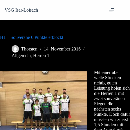
Zum
Inhalt
VSG Isar-Loisach
springen
H1 – Souveräne 6 Punkte erblockt
Thorsten
14. November 2016
Allgemein
,
Herren 1
Mit einer über
weite Strecken
richtig guten
Leistung holen sich
die Herren 1 mit
zwei souveränen
Siegen die
nächsten sechs
Punkte. Doch dafür
mussten wir zuerst
1,5 Stunden mit
dem Auto durch