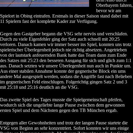
Oberbayern fahren,
bevor wir am
Spielort in Obing eintrafen. Erstmals in dieser Saison stand dabei mit
11 Spielern fast der komplette Kader zur Verfügung.
Gegen den Gastgeber begann die VSG sehr nervös und verschlafen.
Durch zu viele Eigenfehler ging der Satz auch schnell mit 20:25
verloren. Danach kamen wir immer besser ins Spiel, konnten uns trotz
spielerischer Überlegenheit jedoch nie richtig absetzen. Angetrieben
von der lautstark anfeuernden Bank hatte das Team dann zum Ende
des Satzes mit 25:23 den besseren Ausgang für sich und glich zum 1:1
aus. Danach setzten wir unsere Überlegenheit nun auch in Punkte um.
Aus einer stabilen Annahme konnte der gegnerische Block ein ums
andere Mal ausgespielt werden, sodass die Angriffe fast nach Belieben
im gegnerischen Feld einschlugen. Folgerichtig gingen Satz 2 und 3
mit 25:18 und 25:16 deutlich an die VSG.
Das zweite Spiel des Tages musste die Spielgemeinschaft pfeifen,
wodurch sich die ungeliebte lange Pause zwischen dem gewonnen
ersten Spiel und dem Nächsten gegen den TB München ergab.
Entgegen aller Gewohnheiten und trotz der langen Pause startete die
VSG von Beginn an sehr konzentriert. Sofort konnten wir uns einige