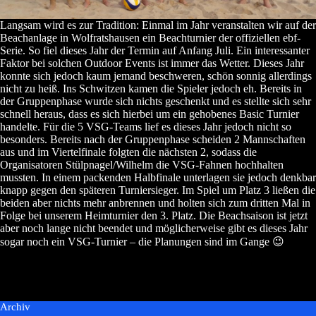
Langsam wird es zur Tradition: Einmal im Jahr veranstalten wir auf der
Beachanlage in Wolfratshausen ein Beachturnier der offiziellen ebf-
Serie. So fiel dieses Jahr der Termin auf Anfang Juli. Ein interessanter
Faktor bei solchen Outdoor Events ist immer das Wetter. Dieses Jahr
konnte sich jedoch kaum jemand beschweren, schön sonnig allerdings
nicht zu heiß. Ins Schwitzen kamen die Spieler jedoch eh. Bereits in
der Gruppenphase wurde sich nichts geschenkt und es stellte sich sehr
schnell heraus, dass es sich hierbei um ein gehobenes Basic Turnier
handelte. Für die 5 VSG-Teams lief es dieses Jahr jedoch nicht so
besonders. Bereits nach der Gruppenphase scheiden 2 Mannschaften
aus und im Viertelfinale folgten die nächsten 2, sodass die
Organisatoren Stülpnagel/Wilhelm die VSG-Fahnen hochhalten
mussten. In einem packenden Halbfinale unterlagen sie jedoch denkbar
knapp gegen den späteren Turniersieger. Im Spiel um Platz 3 ließen die
beiden aber nichts mehr anbrennen und holten sich zum dritten Mal in
Folge bei unserem Heimturnier den 3. Platz. Die Beachsaison ist jetzt
aber noch lange nicht beendet und möglicherweise gibt es dieses Jahr
sogar noch ein VSG-Turnier – die Planungen sind im Gange 😉
Archiv