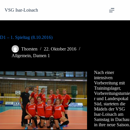
Zum
Inhalt
VSG Isar-Loisach
springen
D1 – 1. Spieltag (8.10.2016)
Thorsten
22. Oktober 2016
Allgemein
,
Damen 1
Nach einer
intensiven
Vorbereitung mit
Trainingslager,
Vorbereitungsturnie
r und Landespokal
Süd, starteten die
Mädels der VSG
Isar-Loisach am
Samstag in Dachau
in ihre neue Saison.