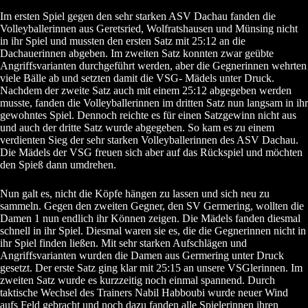
Im ersten Spiel gegen den sehr starken ASV Dachau fanden die
Volleyballerinnen aus Geretsried, Wolfratshausen und Münsing nicht
in ihr Spiel und mussten den ersten Satz mit 25:12 an die
Dachauerinnen abgeben. Im zweiten Satz konnten zwar geübte
Angriffsvarianten durchgeführt werden, aber die Gegnerinnen wehrten
viele Bälle ab und setzten damit die VSG- Mädels unter Druck.
Nachdem der zweite Satz auch mit einem 25:12 abgegeben werden
musste, fanden die Volleyballerinnen im dritten Satz nun langsam in ihr
gewohntes Spiel. Dennoch reichte es für einen Satzgewinn nicht aus
und auch der dritte Satz wurde abgegeben. So kam es zu einem
verdienten Sieg der sehr starken Volleyballerinnen des ASV Dachau.
Die Mädels der VSG freuen sich aber auf das Rückspiel und möchten
den Spieß dann umdrehen.
Nun galt es, nicht die Köpfe hängen zu lassen und sich neu zu
sammeln. Gegen den zweiten Gegner, den SV Germering, wollten die
Damen 1 nun endlich ihr Können zeigen. Die Mädels fanden diesmal
schnell in ihr Spiel. Diesmal waren sie es, die die Gegnerinnen nicht in
ihr Spiel finden ließen. Mit sehr starken Aufschlägen und
Angriffsvarianten wurden die Damen aus Germering unter Druck
gesetzt. Der erste Satz ging klar mit 25:15 an unsere VSGlerinnen. Im
zweiten Satz wurde es kurzzeitig noch einmal spannend. Durch
taktische Wechsel des Trainers Nabil Habboubi wurde neuer Wind
aufs Feld gebracht und noch dazu fanden alle Spielerinnen ihren