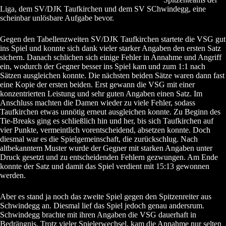
Liga, dem SV/DJK Taufkirchen und dem SV SChwindegg, eine
scheinbar unlösbare Aufgabe bevor.
Gegen den Tabellenzweiten SV/DJK Taufkirchen startete die VSG gut
ins Spiel und konnte sich dank vieler starker Angaben den ersten Satz
sichern. Danach schlichen sich einige Fehler in Annahme und Angriff
ein, wodurch der Gegner besser ins Spiel kam und zum 1:1 nach
Sätzen ausgleichen konnte. Die nächsten beiden Sätze waren dann fast
eine Kopie der ersten beiden. Erst gewann die VSG mit einer
konzentrierten Leistung und sehr guten Angaben einen Satz. Im
Anschluss machten die Damen wieder zu viele Fehler, sodass
Taufkirchen etwas unnötig erneut ausgleichen konnte. Zu Beginn des
Tie-Breaks ging es schließlich hin und her, bis sich Taufkirchen auf
vier Punkte, vermeintlich vorentscheidend, absetzen konnte. Doch
diesmal war es die Spielgemeinschaft, die zurückschlug. Nach
altbekanntem Muster wurde der Gegner mit starken Angaben unter
Druck gesetzt und zu entscheidenden Fehlern gezwungen. Am Ende
konnte der Satz und damit das Spiel verdient mit 15:13 gewonnen
werden.
Aber es stand ja noch das zweite Spiel gegen den Spitzenreiter aus
Schwindegg an. Diesmal lief das Spiel jedoch genau andersrum.
Schwindegg brachte mit ihren Angaben die VSG dauerhaft in
Bedrängnis. Trotz vieler Spielerwechsel, kam die Annahme nur selten