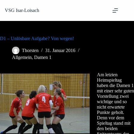
Zum
Inhalt
VSG Isar-Loisach
springen
D1 – Unlösbare Aufgabe? Von wegen!
Thorsten
31. Januar 2016
Allgemein
,
Damen 1
Am letzten
Heimspieltag
haben die Damen 1
mit einer sehr guten
Vorstellung zwei
wichtige und so
nicht erwartete
Punkte geholt.
Denn vor dem
Spieltag stand mit
den beiden
Spitzenteams der