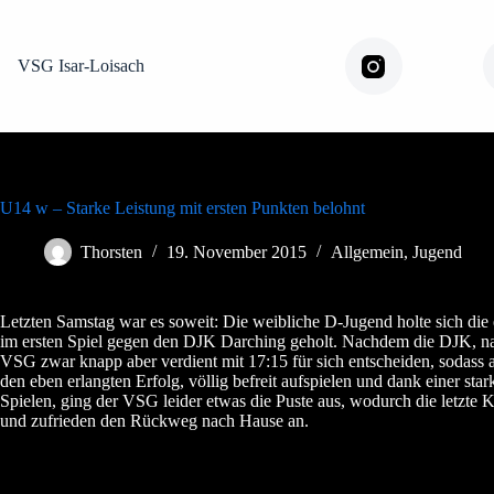
Zum
Inhalt
springen
VSG Isar-Loisach
Instagram
U14 w – Starke Leistung mit ersten Punkten belohnt
Thorsten
19. November 2015
Allgemein
,
Jugend
Letzten Samstag war es soweit: Die weibliche D-Jugend holte sich die 
im ersten Spiel gegen den DJK Darching geholt. Nachdem die DJK, nac
VSG zwar knapp aber verdient mit 17:15 für sich entscheiden, sodass 
den eben erlangten Erfolg, völlig befreit aufspielen und dank einer s
Spielen, ging der VSG leider etwas die Puste aus, wodurch die letzte K
und zufrieden den Rückweg nach Hause an.