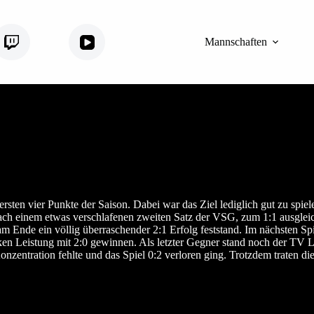
Twitch
YouTube
Mannschaften
ersten vier Punkte der Saison. Dabei war das Ziel lediglich gut zu spi
h einem etwas verschlafenen zweiten Satz der VSG, zum 1:1 ausgleich
am Ende ein völlig überraschender 2:1 Erfolg feststand. Im nächsten S
tarken Leistung mit 2:0 gewinnen. Als letzter Gegner stand noch der T
onzentration fehlte und das Spiel 0:2 verloren ging. Trotzdem traten di