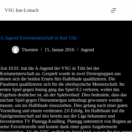
Zum
Inhalt
VSG Isar-Loisach
springen
A-Jugend Kreismeisterschaft in Bad Tölz
Thorsten
15. Januar 2016
Jugend
Am 10.01. trat die A-Jugend der VSG in Tölz bei der
Kreismeisterschaft an. Gespielt wurde in zwei Dreiergruppen aus
denen sich die beiden Ersten fürs Halbfinale qualifizieren. Die
Finalisten qualifizieren sich für die oberbayrische Meisterschaft. Im
ersten Spiel gegen Inning ging das Spiel 0:2 verloren, wobei das
Ergebnis deutlicher ist, als der Spielverlauf. Dies bedeutete, dass das
nächste Spiel gegen Oberammergau unbedingt gewonnen werden
musste, um ins Halbfinale einzuziehen. Dies gelang nach einer guten
Vorstellung und einem verdienten 2:0 Erfolg. Im Halbfinale traf die
Spielgemeinschaft auf den bereits aus der Liga bekannten und
favorisierten TV Planegg-Krailling. Planegg unterstrich von Beginn an
seine Favoritenrolle und konnte dank einer guten Angabenserie
davonziehen. Als die VSG endlich ins Spiel fand, war es für den ersten